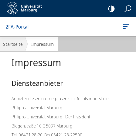
Mobile-
Navigation
2FA-Portal
Breadcrumb-
Startseite
Impressum
Navigation
Hauptinhalt
Impressum
Diensteanbieter
Anbieter dieser Internetpräsenz im Rechtssinne ist die
Philipps-Universität Marburg.
Philipps-Universität Marburg - Der Präsident
Biegenstraße 10, 35037 Marburg
Tel. 06421 28-20, Fax 06421 28-22500