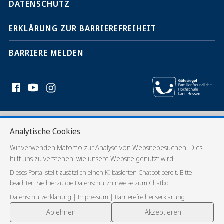
und
DATENSCHUTZ
Social
ERKLÄRUNG ZUR BARRIEREFREIHEIT
Media
Kontakte
BARRIERE MELDEN
Analytische Cookies
Wir verwenden Matomo zur Analyse von Websitebesuchen. Dies
hilft uns zu verstehen, wie unsere Website genutzt wird.
Dieses Portal stellt zusätzlich einen KI-basierten Chatbot bereit. Bitte
beachten Sie hierzu die
Datenschutzhinweise zum Chatbot
.
|
|
Datenschutzerklärung
Impressum
Barrierefreiheitserklärung
💬
Ablehnen
Akzeptieren