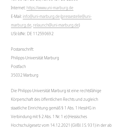
Internet:
https://www.uni-marburg.de
E-Mail:
info@uni-marburg.de
(
pressestelle@uni-
marburg.de
,
relaunch@uni-marburg.de
)
USt-IdNr.: DE 112590692
Postanschrift:
Philipps-Universität Marburg
Postfach
35032 Marburg
Die Philipps-Universität Marburg ist eine rechtsfähige
Körperschaft des öffentlichen Rechts und zugleich
staatliche Einrichtung gemäß § 1 Abs. 1 HessHG in
Verbindung mit § 2 Abs. 1 Nr. 1 e) (Hessisches
Hochschulgesetz vom 14.12.2021 (GVBl. I S. 931) in der ab